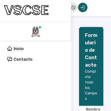
Form
ulari
Inicio
o de
Cont
Contacto
acto
Compl
ete
todo
los
Campo
s
Nombre