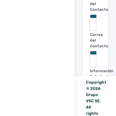
del
Contacto
Correo
del
Contacto
Información
Solicitada
Copyright
© 2026
Grupo
VSC SE.
All
rights